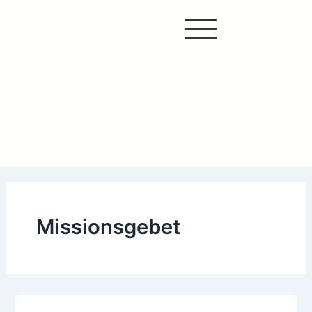
Zum
Inhalt
springen
Missionsgebet