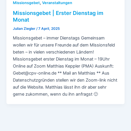
,
Missionsgebet
Veranstaltungen
Missionsgebet | Erster Dienstag im
Monat
Julian Ziegler
/
7 April, 2025
Missionsgebet – immer Dienstags Gemeinsam
wollen wir für unsere Freunde auf dem Missionsfeld
beten – in vielen verschiedenen Ländern!
Missionsgebet erster Dienstag im Monat – 19Uhr
Online auf Zoom Matthias Keppler (PMA) Auskunft:
Gebet@cpv-online.de ** Mail an Matthias ** Aus
Datenschutzgründen stellen wir den Zoom-link nicht
auf die Website. Matthias lässt ihn dir aber sehr
gerne zukommen, wenn du ihn anfragst 🙂