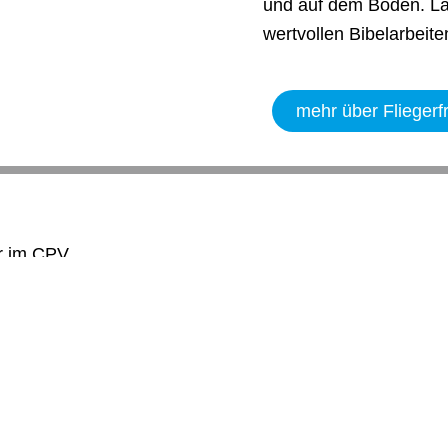
und auf dem Boden. La
wertvollen Bibelarbei
mehr über Fliegerfr
ir im CPV
wir einmal im
t ein.
 und Teil einer
test, bist du