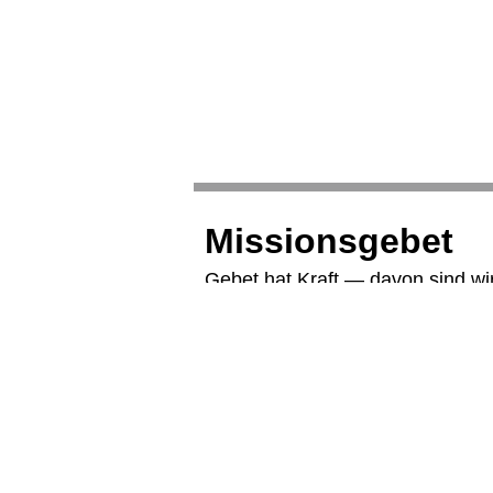
Missionsgebet
Gebet hat Kraft — davon sind w
zutiefst überzeugt. Darum laden 
Monat zu unserem Missionsgebe
Wenn du ihre Arbeit unterstützen
betenden Gemeinschaft sein möch
herzlich willkommen