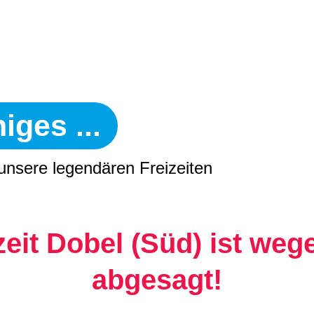
iges ...
unsere legendären Freizeiten
izeit Dobel (Süd) ist w
abgesagt!