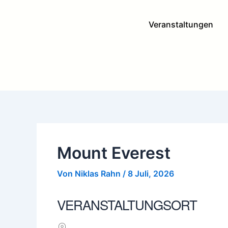
Zum
Post
Inhalt
navigation
Veranstaltungen
springen
Mount Everest
Von
Niklas Rahn
/
8 Juli, 2026
VERANSTALTUNGSORT